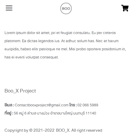
Lorem ipsum dolor sit amet, pri et feugiat consulatu. Eu per ceteros
platonem. Ea dictas legendos ius. At adhuc solum has. Nec at harum
euripidis, habeo elitr patrioque ne mel. Mei probo oportere posidonium in,
has ei everti volutpat consequat.
Boo_X Project
อีเมล :
Contactbooxproject@gmail.com
โทร :
02 066 5989
ที่อยู่ :
56 หมู่ 6 ตำบล บางม่วง อำเภอบางใหญ่ นนทบุรี 11140
Copyright by © 2021-2022 BOO_X. All right reserved