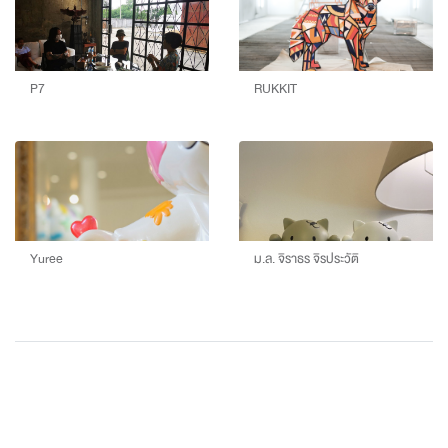
P7
RUKKIT
Yuree
ม.ล. จิราธร จิรประวัติ